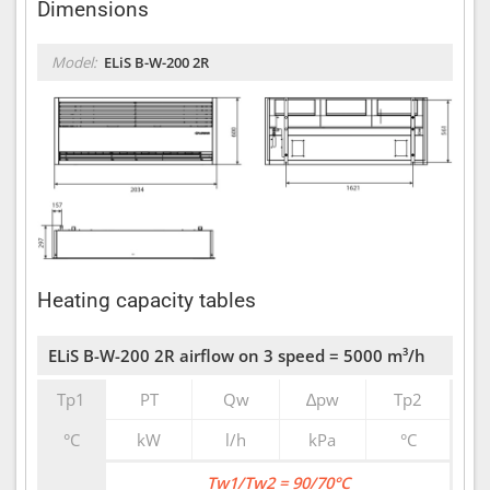
Dimensions
Model:
ELiS B-W-200 2R
Heating capacity tables
ELiS B-W-200 2R airflow on 3 speed = 5000 m³/h
Tp1
PT
Qw
∆pw
Tp2
°C
kW
l/h
kPa
°C
Tw1/Tw2 = 90/70°C