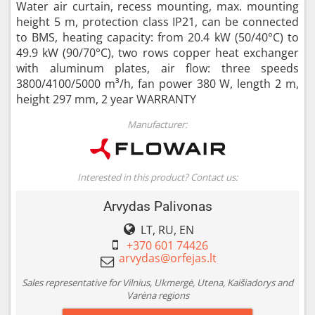
Water air curtain, recess mounting, max. mounting
height 5 m, protection class IP21, can be connected
to BMS, heating capacity: from 20.4 kW (50/40°C) to
49.9 kW (90/70°C), two rows copper heat exchanger
with aluminum plates, air flow: three speeds
3800/4100/5000 m³/h, fan power 380 W, length 2 m,
height 297 mm, 2 year WARRANTY
Manufacturer:
Interested in this product? Contact us:
Arvydas Palivonas
LT, RU, EN
+370 601 74426
Sales representative for Vilnius, Ukmergė, Utena, Kaišiadorys and
Varėna regions