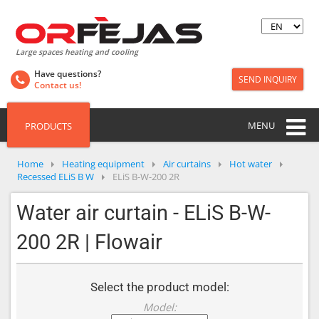
Large spaces heating and cooling
Have questions?
SEND INQUIRY
Contact us!
MENU
PRODUCTS
Home
Heating equipment
Air curtains
Hot water
Recessed ELiS B W
ELiS B-W-200 2R
Water air curtain - ELiS B-W-
200 2R | Flowair
Select the product model:
Model: