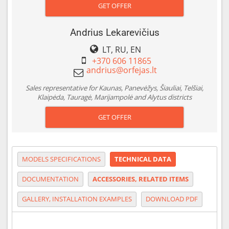
GET OFFER
Andrius Lekarevičius
LT, RU, EN
+370 606 11865
Sales representative for Kaunas, Panevėžys, Šiauliai, Telšiai,
Klaipėda, Tauragė, Marijampolė and Alytus districts
GET OFFER
MODELS SPECIFICATIONS
TECHNICAL DATA
DOCUMENTATION
ACCESSORIES, RELATED ITEMS
GALLERY, INSTALLATION EXAMPLES
DOWNLOAD PDF