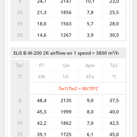
5
24,7
2147
10,1
23,0
10
21,3
1856
7,8
25,5
15
18,0
1563
5,7
28,0
20
14,6
1267
3,9
30,5
ELiS B-W-200 2R airflow on 1 speed = 3800 m³/h
Tp1
PT
Qw
∆pw
Tp2
°C
kW
l/h
kPa
°C
Tw1/Tw2 = 90/70°C
0
48,4
2135
9,0
37,5
5
45,3
1999
8,0
40,0
10
42,2
1862
7,0
42,5
15
39,1
1725
6,1
45,0