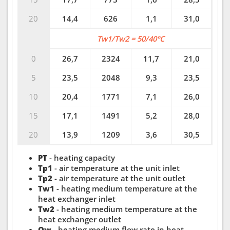
20
14,4
626
1,1
31,0
Tw1/Tw2 = 50/40°C
0
26,7
2324
11,7
21,0
5
23,5
2048
9,3
23,5
10
20,4
1771
7,1
26,0
15
17,1
1491
5,2
28,0
20
13,9
1209
3,6
30,5
PT
- heating capacity
Tp1
- air temperature at the unit inlet
Tp2
- air temperature at the unit outlet
Tw1
- heating medium temperature at the
heat exchanger inlet
Tw2
- heating medium temperature at the
heat exchanger outlet
Qw
- heating medium flow rate in heat