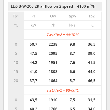
ELiS B-W-200 2R airflow on 2 speed = 4100 m³/h
Tp1
PT
Qw
∆pw
Tp2
°C
kW
l/h
kPa
°C
Tw1/Tw2 = 90/70°C
0
50,7
2238
9,8
36,5
5
47,5
2095
8,7
39,0
10
44,2
1951
7,6
41,5
15
41,0
1808
6,6
44,0
20
37,7
1664
5,7
46,5
Tw1/Tw2 = 80/60°C
0
43,5
1910
7,5
31,5
5
40,2
1766
6,5
34,0